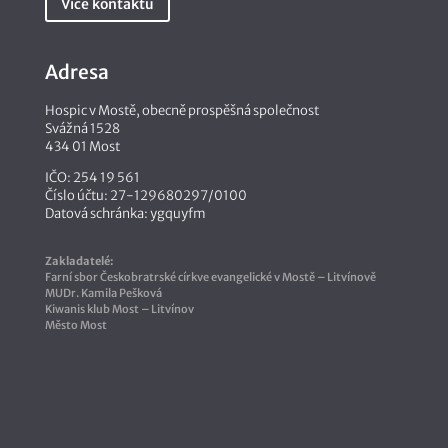
Více kontaktů
Adresa
Hospic v Mostě, obecně prospěšná společnost
Svážná 1528
434 01 Most
IČO: 254 19 561
Číslo účtu: 27-129680297/0100
Datová schránka: ygquyfm
Zakladatelé:
Farní sbor Českobratrské církve evangelické v Mostě – Litvínově
MUDr. Kamila Pešková
Kiwanis klub Most – Litvínov
Město Most