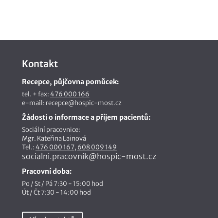
Kontakt
Recepce, půjčovna pomůcek:
tel. + fax:
476 000 166
e-mail: recepce@hospic-most.cz
Žádosti o informace a příjem pacientů:
Sociální pracovnice:
Mgr. Kateřina Lainová
Tel.:
476 000 167
,
608 009 149
socialni.pracovnik@hospic-most.cz
Pracovní doba:
Po / St / Pá 7:30 - 15:00 hod
Út / Čt 7:30 - 14:00 hod