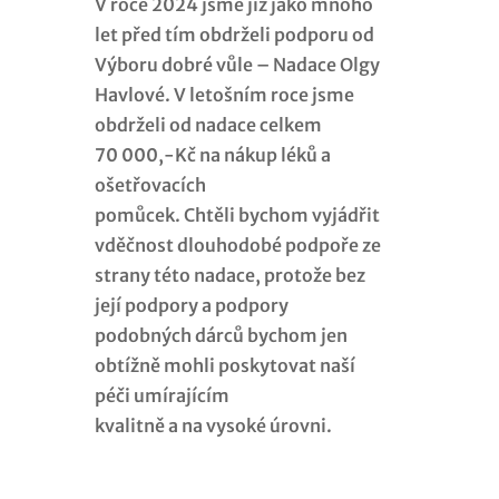
V roce 2024 jsme již jako mnoho
let před tím obdrželi podporu od
Výboru dobré vůle – Nadace Olgy
Havlové. V letošním roce jsme
obdrželi od nadace celkem
70 000,-Kč na nákup léků a
ošetřovacích
pomůcek. Chtěli bychom vyjádřit
vděčnost dlouhodobé podpoře ze
strany této nadace, protože bez
její podpory a podpory
podobných dárců bychom jen
obtížně mohli poskytovat naší
péči umírajícím
kvalitně a na vysoké úrovni.