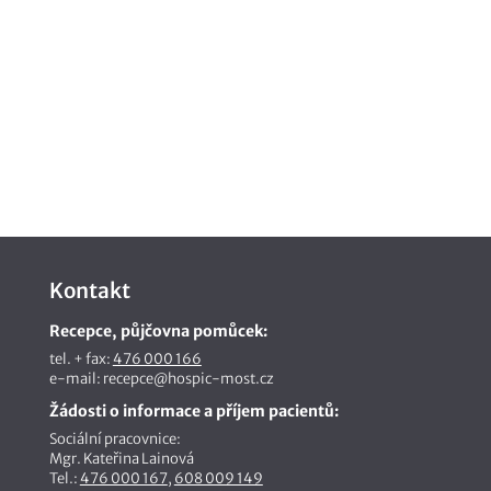
Kontakt
Recepce, půjčovna pomůcek:
tel. + fax:
476 000 166
e-mail: recepce@hospic-most.cz
Žádosti o informace a příjem pacientů:
Sociální pracovnice:
Mgr. Kateřina Lainová
Tel.:
476 000 167
,
608 009 149