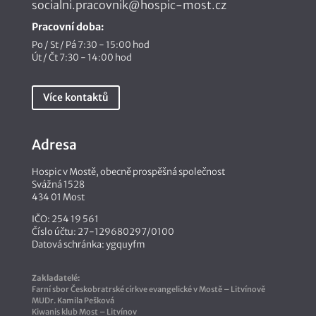
socialni.pracovnik@hospic-most.cz
Pracovní doba:
Po / St / Pá 7:30 - 15:00 hod
Út / Čt 7:30 - 14:00 hod
Více kontaktů
Adresa
Hospic v Mostě, obecně prospěšná společnost
Svážná 1528
434 01 Most
IČO: 254 19 561
Číslo účtu: 27-129680297/0100
Datová schránka: ygquyfm
Zakladatelé:
Farní sbor Českobratrské církve evangelické v Mostě – Litvínově
MUDr. Kamila Pešková
Kiwanis klub Most – Litvínov