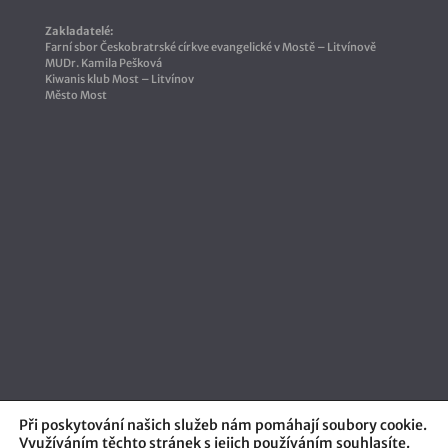
Zakladatelé:
Farní sbor Českobratrské církve evangelické v Mostě – Litvínově
MUDr. Kamila Pešková
Kiwanis klub Most – Litvínov
Město Most
Při poskytování našich služeb nám pomáhají soubory cookie.
Využíváním těchto stránek s jejich používáním souhlasíte.