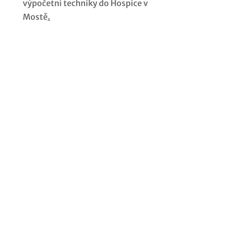
výpočetní techniky do Hospice v
Mostě
.