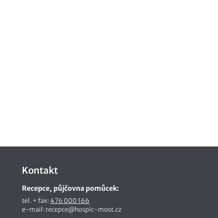
Kontakt
Recepce, půjčovna pomůcek:
tel. + fax:
476 000 166
e-mail: recepce@hospic-most.cz