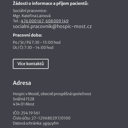
Žádosti o informace a příjem pacientů:
Sociální pracovnice:
Mgr. Kateřina Lainová
Tel.:
476 000 167
,
608 009 149
socialni.pracovnik@hospic-most.cz
Pracovní doba:
Po / St / Pá 7:30 - 15:00 hod
Út / Čt 7:30 - 14:00 hod
Více kontaktů
Adresa
Hospic v Mostě, obecně prospěšná společnost
Svážná 1528
434 01 Most
IČO: 254 19 561
Číslo účtu: 27-129680297/0100
Datová schránka: ygquyfm