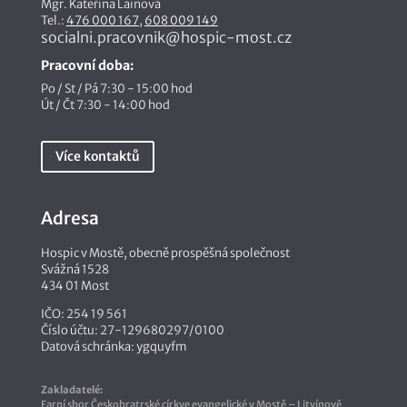
Mgr. Kateřina Lainová
Tel.:
476 000 167
,
608 009 149
socialni.pracovnik@hospic-most.cz
Pracovní doba:
Po / St / Pá 7:30 - 15:00 hod
Út / Čt 7:30 - 14:00 hod
Více kontaktů
Adresa
Hospic v Mostě, obecně prospěšná společnost
Svážná 1528
434 01 Most
IČO: 254 19 561
Číslo účtu: 27-129680297/0100
Datová schránka: ygquyfm
Zakladatelé:
Farní sbor Českobratrské církve evangelické v Mostě – Litvínově